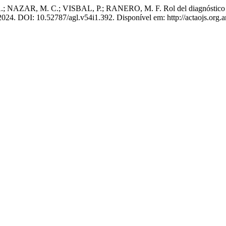
R, M. C.; VISBAL, P.; RANERO, M. F. Rol del diagnóstico por i
, 2024. DOI: 10.52787/agl.v54i1.392. Disponível em: http://actaojs.org.