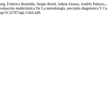
rg, Federico Bentolila, Sergio Barril, Julieta Alonso, Andrés Palazzo,
valuación multicéntrica De La metodología, precisión diagnóstica Y 
org/10.52787/agl.v54i4.449.