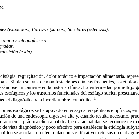
be.
s (exudados), Furrows (surcos), Strictures (estenosis).
a unión esofagogástrica.
gradas.
posición ácida).
disfagia, regurgitación, dolor torácico e impactación alimentaria, repre
gía. Si bien se trata de manifestaciones clínicas frecuentes, las etiolog
basándose únicamente en la historia clínica. La enfermedad por reflujo 
es esofágicos y los trastornos funcionales del esófago suelen presentars
1
edad diagnóstica y la incertidumbre terapéutica.
íntomas esofágicos se ha apoyado en ensayos terapéuticos empíricos, en 
zación de una endoscopía digestiva alta y, cuando resulta necesario, prue
rado en la práctica clínica habitual, en la actualidad se reconoce de m
to de vista diagnóstico y poco efectivo para establecer la etiología sub
mpírico se asocia a un efecto placebo significativo, retrasos en el diagn