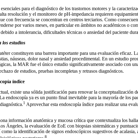
esenciales para el diagnóstico de los trastornos motores y la caracteriz
alta resolución y el monitoreo de pH-impedancia requieren equipamient
ue con frecuencia se concentran en centros terciarios. Como consecuenc
tenderse por varios meses, en particular en ámbitos no académicos o co
 debido a intolerancia, dificultades técnicas o ansiedad del paciente dur
 los estudios
téter constituyen una barrera importante para una evaluación eficaz. L
ias, náuseas, dolor nasal y ansiedad procedimental. En un estudio pros
ágicas, la MAR fue el único estudio significativamente asociado con una
echazo de estudios, pruebas incompletas y retrasos diagnósticos.
copía índice
ual, existe una sólida justificación para renovar la conceptualización de
La endoscopía ya es un punto final inevitable para la mayoría de los pa
1
diagnóstica.
Aprovechar esta endoscopía índice para realizar una evalu
ona información anatómica y mucosa crítica que contextualiza los halla
 Los Ángeles, la evaluación de EoE con biopsias sistemáticas y puntuac
así como la identificación de signos endoscópicos sugestivos de acalasia
8