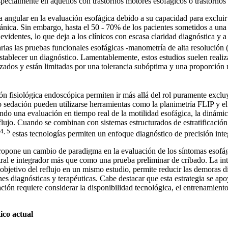
specialmente en aquellos con trastornos motores esofágicos o trastornos 
 angular en la evaluación esofágica debido a su capacidad para excluir
nica. Sin embargo, hasta el 50 - 70% de los pacientes sometidos a una 
videntes, lo que deja a los clínicos con escasa claridad diagnóstica y a
rias las pruebas funcionales esofágicas -manometría de alta resolució
establecer un diagnóstico. Lamentablemente, estos estudios suelen reali
izados y están limitadas por una tolerancia subóptima y una proporción 
n fisiológica endoscópica permiten ir más allá del rol puramente exclu
 sedación pueden utilizarse herramientas como la planimetría FLIP y e
ndo una evaluación en tiempo real de la motilidad esofágica, la dinámic
flujo. Cuando se combinan con sistemas estructurados de estratificació
4, 5
estas tecnologías permiten un enfoque diagnóstico de precisión inte
 propone un cambio de paradigma en la evaluación de los síntomas esofá
ral e integrador más que como una prueba preliminar de cribado. La in
 objetivo del reflujo en un mismo estudio, permite reducir las demoras d
nes diagnósticas y terapéuticas. Cabe destacar que esta estrategia se ap
ión requiere considerar la disponibilidad tecnológica, el entrenamiento
ico actual