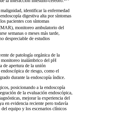
de la interacción intestino-cerebro.
 malignidad, identificar la enfermedad
endoscopía digestiva alta por síntomas
 los pacientes con síntomas
n (MAR), monitoreo ambulatorio del
zarse semanas o meses más tarde,
no despreciable de estudios
yente de patología orgánica de la
l monitoreo inalámbrico del pH
a de apertura de la unión
n endoscópica de riesgo, como el
grado durante la endoscopía índice.
gicos, posicionando a la endoscopía
tegración de la evaluación endoscópica,
iagnósticas, mejorar la experiencia del
oya en evidencia reciente pero todavía
 del equipo y los escenarios clínicos