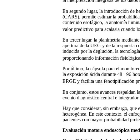
la interpretación integrada de los datos 
En segundo lugar, la introducción de he
(CARS), permite estimar la probabilida
contenido esofágico, la anatomía lumin
valor predictivo para acalasia cuando l
En tercer lugar, la planimetría mediante
apertura de la UEG y de la respuesta co
inducida por la deglución, la tecnología
proporcionando información fisiológica
Por último, la cápsula para el monitor
la exposición ácida durante 48 - 96 hor
ERGE y facilita una fenotipificación p
En conjunto, estos avances respaldan la
evento diagnóstico central e integrador
Hay que considerar, sin embargo, que e
heterogénea. En este contexto, el enfo
pacientes con mayor probabilidad pretes
Evaluación motora endoscópica med