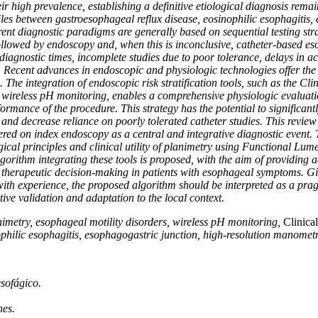
eir high prevalence, establishing a definitive etiological diagnosis remai
les between gastroesophageal reflux disease, eosinophilic esophagitis, 
rent diagnostic paradigms are generally based on sequential testing stra
ollowed by endoscopy and, when this is inconclusive, catheter-based eso
iagnostic times, incomplete studies due to poor tolerance, delays in ac
s. Recent advances in endoscopic and physiologic technologies offer th
The integration of endoscopic risk stratification tools, such as the Cli
ireless pH monitoring, enables a comprehensive physiologic evaluati
ormance of the procedure. This strategy has the potential to significant
s, and decrease reliance on poorly tolerated catheter studies. This revie
ed on index endoscopy as a central and integrative diagnostic event. Th
ical principles and clinical utility of planimetry using Functional Lu
gorithm integrating these tools is proposed, with the aim of providing a
herapeutic decision-making in patients with esophageal symptoms. Given
ith experience, the proposed algorithm should be interpreted as a pra
ive validation and adaptation to the local context.
metry, esophageal motility disorders, wireless pH monitoring,
Clinica
ophilic esophagitis, esophagogastric junction, high-resolution manomet
sofágico.
nes.