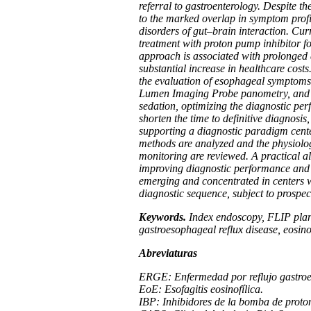
referral to gastroenterology. Despite th
to the marked overlap in symptom profi
disorders of gut–brain interaction. Cur
treatment with proton pump inhibitor f
approach is associated with prolonged d
substantial increase in healthcare cost
the evaluation of esophageal symptoms. 
Lumen Imaging Probe panometry, and w
sedation, optimizing the diagnostic perf
shorten the time to definitive diagnosi
supporting a diagnostic paradigm center
methods are analyzed and the physiolog
monitoring are reviewed. A practical al
improving diagnostic performance and t
emerging and concentrated in centers w
diagnostic sequence, subject to prospect
Keywords.
Index endoscopy, FLIP plani
gastroesophageal reflux disease, eosin
Abreviaturas
ERGE: Enfermedad por reflujo gastroe
EoE: Esofagitis eosinofílica.
IBP: Inhibidores de la bomba de proto