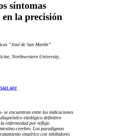
los síntomas
en la precisión
nicas “José de San Martín”
icine, Northwestern University,
v56i1.601
o- se encuentran entre las indicaciones
diagnóstico etiológico definitivo
 la enfermedad por reflujo
n intestino-cerebro. Los paradigmas
tratamiento empírico con inhibidores