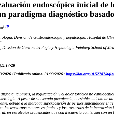
aluación endoscópica inicial de 
 un paradigma diagnóstico basado 
2
ID
no
rología. División de Gastroenterología y hepatología. Hospital de Clí
a.
, División de Gastroenterología y Hepatología Feinberg School of Med
(1):17-28
3/2026 / Publicado online: 31
/03
/2026 /
https://doi.org/10.52787/agl.
disfagia, la pirosis, la regurgitación y el dolor torácico no cardiogénic
terología. A pesar de su elevada prevalencia, el establecimiento de un 
vante, debido a la marcada superposición de perfiles sintomáticos entre
ica, los trastornos motores esofágicos y los trastornos de la interacció
eral, en estrategias secuenciales que con frecuencia comienzan con un 