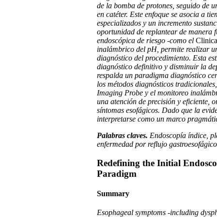
de la bomba de protones, seguido de un
en catéter. Este enfoque se asocia a t
especializados y un incremento sustanci
oportunidad de replantear de manera fu
endoscópica de riesgo -como el
Clinic
inalámbrico del pH, permite realizar u
diagnóstico del procedimiento. Esta est
diagnóstico definitivo y disminuir la d
respalda un paradigma diagnóstico cent
los métodos diagnósticos tradicionales,
Imaging Probe y el monitoreo inalámbri
una atención de precisión y eficiente, 
síntomas esofágicos. Dado que la evide
interpretarse como un marco pragmático
Palabras claves.
Endoscopía índice, pl
enfermedad por reflujo gastroesofágico,
Redefining the Initial Endos
Paradigm
Summary
Esophageal symptoms -including dyspha