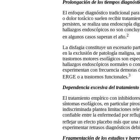
Prolongación de los tiempos diagnósti
El enfoque diagnóstico tradicional para
o dolor torácico suelen recibir tratami
persisten, se realiza una endoscopía dig
hallazgos endoscópicos no son concluye
2
en algunos casos superan el año.
La disfagia constituye un escenario part
en la exclusión de patología maligna, u
trastornos motores esofágicos son espec
hallazgos endoscópicos normales o con 
experimentan con frecuencia demoras dia
3
ERGE o a trastornos funcionales.
Dependencia excesiva del tratamiento
El tratamiento empírico con inhibidores
síntomas esofágicos, en particular piro
indiscriminada plantea limitaciones rel
confiable entre la enfermedad por refluj
reflejar un efecto placebo más que una
experimentar retrasos diagnósticos debid
Fragmentación de los estudios y barre