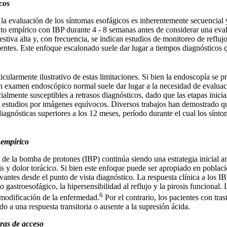
cos
 la evaluación de los síntomas esofágicos es inherentemente secuencial 
ento empírico con IBP durante 4 - 8 semanas antes de considerar una ev
estiva alta y, con frecuencia, se indican estudios de monitoreo de reflu
ntes. Este enfoque escalonado suele dar lugar a tiempos diagnósticos qu
icularmente ilustrativo de estas limitaciones. Si bien la endoscopía se p
n examen endoscópico normal suele dar lugar a la necesidad de evaluaci
ialmente susceptibles a retrasos diagnósticos, dado que las etapas inic
estudios por imágenes equívocos. Diversos trabajos han demostrado que
gnósticas superiores a los 12 meses, período durante el cual los sínto
 empírico
 de la bomba de protones (IBP) continúa siendo una estrategia inicial a
sis y dolor torácico. Si bien este enfoque puede ser apropiado en poblac
evantes desde el punto de vista diagnóstico. La respuesta clínica a los 
o gastroesofágico, la hipersensibilidad al reflujo y la pirosis funciona
6
 modificación de la enfermedad.
Por el contrario, los pacientes con tr
o a una respuesta transitoria o ausente a la supresión ácida.
ras de acceso