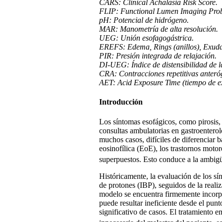
CARS: Clinical Achalasia Risk Score.
FLIP: Functional Lumen Imaging Pro
pH: Potencial de hidrógeno.
MAR: Manometría de alta resolución.
UEG: Unión esofagogástrica.
EREFS: Edema, Rings (anillos), Exudate
PIR: Presión integrada de relajación.
DI-UEG: Índice de distensibilidad de l
CRA: Contracciones repetitivas anteró
AET: Acid Exposure Time (tiempo de ex
Introducción
Los síntomas esofágicos, como pirosis, 
consultas ambulatorias en gastroenterolo
muchos casos, difíciles de diferenciar 
eosinofílica (EoE), los trastornos motor
superpuestos. Esto conduce a la ambigü
Históricamente, la evaluación de los s
de protones (IBP), seguidos de la reali
modelo se encuentra firmemente incorpo
puede resultar ineficiente desde el pun
significativo de casos. El tratamiento e