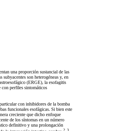
sentan una proporción sustancial de las
ías subyacentes son heterogéneas y, en
gastroesofágico (ERGE), la esofagitis
e con perfiles sintomáticos
particular con inhibidores de la bomba
bas funcionales esofágicas. Si bien este
anera creciente que dicho enfoque
yacente de los síntomas en un número
óstico definitivo y una prolongación
2, 3