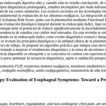
a endoscopía digestiva alta y, cuando esta no resulta concluyente, de 
iempos diagnósticos prolongados, estudios incompletos por mala toleran
al de los costos sanitarios. Los avances recientes en las tecnologías e
ndamental la evaluación de los síntomas esofágicos. La integración de
al Achalasia Risk Score
- junto con la planimetría mediante Functional
na evaluación fisiológica integral durante la endoscopía índice, bajo s
rategia tiene el potencial de reducir significativamente la incertidumbre
ependencia de estudios con catéter mal tolerados. En esta revisión se si
rado en la endoscopía índice como evento diagnóstico central e integr
 se revisan los principios fisiológicos y la utilidad clínica de la plan
co de reflujo. Se propone un algoritmo práctico que integra esas herra
orientada a mejorar el rendimiento diagnóstico y la toma de decisiones 
ncia disponible es emergente y se concentra en centros con experienci
 para optimizar la secuencia diagnóstica, sujeto a validación prospect
animetría FLIP, trastornos motores esofágicos, monitoreo inalámbrico 
 esofagitis eosinofílica, unión esofagogástrica, manometría de alta reso
copy Evaluation of Esophageal Symptoms: To
ward a Pre
gia, heartburn, regurgitation, and non-cardiogenic chest pain- are a