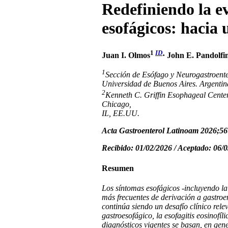
Redefiniendo la ev
esofágicos: hacia
1
ID
Juan I. Olmos
· John E. Pandolfi
1
Sección de Esófago y Neurogastroente
Universidad de Buenos Aires. Argentin
2
Kenneth C. Griffin Esophageal Center
Chicago,
IL, EE.UU.
Acta Gastroenterol Latinoam 2026;
56
Recibido: 01/02/2026 / Aceptado: 06/0
Resumen
Los síntomas esofágicos -incluyendo la 
más frecuentes de derivación a gastroen
continúa siendo un desafío clínico rele
gastroesofágico, la esofagitis eosinofíl
diagnósticos vigentes se basan, en gen