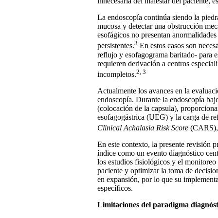
innecesaria del malestar del paciente, e
La endoscopía continúa siendo la piedra
mucosa y detectar una obstrucción mecá
esofágicos no presentan anormalidades e
3
persistentes.
En estos casos son necesa
reflujo y esofagograma baritado- para 
requieren derivación a centros especial
2, 3
incompletos.
Actualmente los avances en la evaluació
endoscopía. Durante la endoscopía bajo
(colocación de la capsula), proporciona
esofagogástrica (UEG) y la carga de re
Clinical Achalasia Risk Score
(CARS),
En este contexto, la presente revisión
índice como un evento diagnóstico cent
los estudios fisiológicos y el monitoreo
paciente y optimizar la toma de decisio
en expansión, por lo que su implementac
específicos.
Limitaciones del paradigma diagnóst