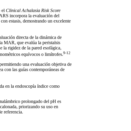
o el
Clinical Achalasia Risk Score
CARS incorpora la evaluación del
 con estasis, demostrando un excelente
luación directa de la dinámica de
la MAR, que evalúa la peristalsis
e la rigidez de la pared esofágica,
9-12
nométricos equívocos o limítrofes.
 permitiendo una evaluación objetiva de
inea con las guías contemporáneas de
sada en la endoscopía índice como
 inalámbrico prolongado del pH es
calonada, priorizando su uso en
e referencia.