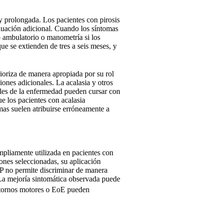
y prolongada. Los pacientes con pirosis
aluación adicional. Cuando los síntomas
jo ambulatorio o manometría si los
e se extienden de tres a seis meses, y
rioriza de manera apropiada por su rol
ones adicionales. La acalasia y otros
iales de la enfermedad pueden cursar con
 los pacientes con acalasia
mas suelen atribuirse erróneamente a
mpliamente utilizada en pacientes con
iones seleccionadas, su aplicación
IBP no permite discriminar de manera
l. La mejoría sintomática observada puede
astornos motores o EoE pueden