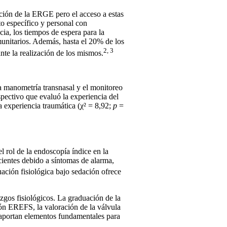
ación de la ERGE pero el acceso a estas
o específico y personal con
ia, los tiempos de espera para la
munitarios. Además, hasta el 20% de los
2, 3
ante la realización de los mismos.
a manometría transnasal y el monitoreo
pectivo que evaluó la experiencia del
 experiencia traumática (
χ
² = 8,92;
p
=
l rol de la endoscopía índice en la
cientes debido a síntomas de alarma,
ación fisiológica bajo sedación ofrece
zgos fisiológicos. La graduación de la
ión EREFS, la valoración de la válvula
, aportan elementos fundamentales para