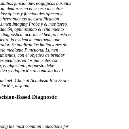
estudios funcionales esofágicos basados
cia, demoras en el acceso a centros
ndoscópicas y funcionales ofrecen la
 herramientas de estratificación
 Lumen Imaging Probe y el monitoreo
edación, optimizando el rendimiento
 diagnóstica, acortar el tiempo hasta el
ntetiza la evidencia emergente que
ador. Se analizan las limitaciones de
imetría mediante Functional Lumen
mientas, con el objetivo de brindar
terapéuticas en los pacientes con
a, el algoritmo propuesto debe
iva y adaptación al contexto local.
del pH, Clinical Achalasia Risk Score,
lución, disfagia.
cision-Based Diagnostic
mong the most common indications for