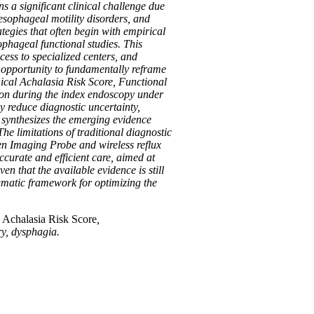
ns a significant clinical challenge due
esophageal motility disorders, and
tegies that often begin with empirical
phageal functional studies. This
cess to specialized centers, and
e opportunity to fundamentally reframe
nical Achalasia Risk Score, Functional
on during the index endoscopy under
ly reduce diagnostic uncertainty,
w synthesizes the emerging evidence
e limitations of traditional diagnostic
men Imaging Probe and wireless reflux
ccurate and efficient care, aimed at
 that the available evidence is still
gmatic framework for optimizing the
l Achalasia Risk Score
,
ry, dysphagia.