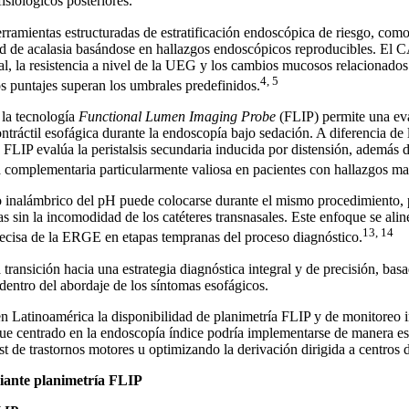
fisiológicos posteriores.
rramientas estructuradas de estratificación endoscópica de riesgo, com
d de acalasia basándose en hallazgos endoscópicos reproducibles. El 
al, la resistencia a nivel de la UEG y los cambios mucosos relacionados
4, 5
os puntajes superan los umbrales predefinidos.
 la tecnología
Functional Lumen Imaging Probe
(FLIP) permite una eva
ntráctil esofágica durante la endoscopía bajo sedación. A diferencia de 
 FLIP evalúa la peristalsis secundaria inducida por distensión, además d
 complementaria particularmente valiosa en pacientes con hallazgos ma
eo inalámbrico del pH puede colocarse durante el mismo procedimiento,
as sin la incomodidad de los catéteres transnasales. Este enfoque se al
13, 14
recisa de la ERGE en etapas tempranas del proceso diagnóstico.
 transición hacia una estrategia diagnóstica integral y de precisión, ba
 dentro del abordaje de los síntomas esofágicos.
n Latinoamérica la disponibilidad de planimetría FLIP y de monitoreo
que centrado en la endoscopía índice podría implementarse de manera es
t de trastornos motores u optimizando la derivación dirigida a centros d
iante planimetría FLIP