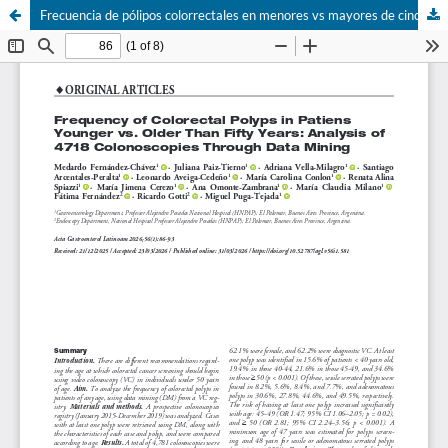
Frecuencia de pólipos colorrectales en menores vs mayores de cincuenta años: análisis de 4718 videocolonoscopias mediante minería de datos