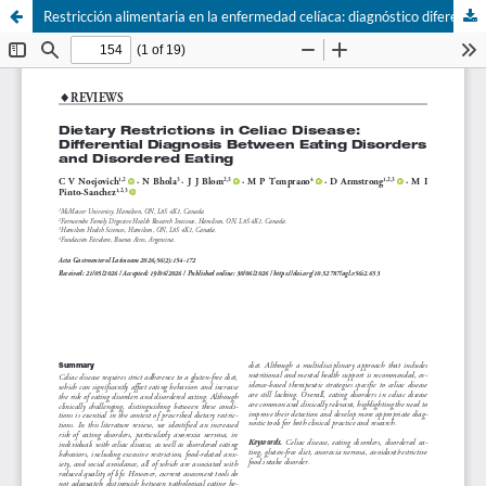
Restricción alimentaria en la enfermedad celíaca: diagnóstico diferencial entre trastornos de la conducta alimentaria y alimentación desordenada