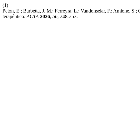
(1)
Peton, E.; Barbetta, J. M.; Ferreyra, L.; Vandonselar, F.; Amione, S
terapéutico.
ACTA
2026
,
56
, 248-253.