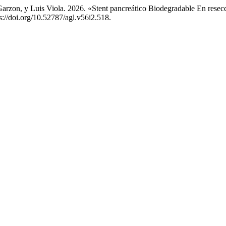
 Garzon, y Luis Viola. 2026. «Stent pancreático Biodegradable En re
s://doi.org/10.52787/agl.v56i2.518.