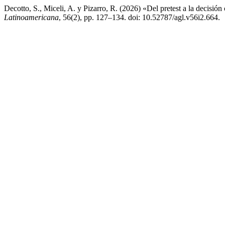
Decotto, S., Miceli, A. y Pizarro, R. (2026) «Del pretest a la decisión c
Latinoamericana
, 56(2), pp. 127–134. doi: 10.52787/agl.v56i2.664.