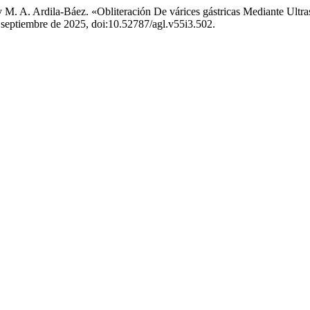
 y M. A. Ardila-Báez. «Obliteración De várices gástricas Mediante Ult
3, septiembre de 2025, doi:10.52787/agl.v55i3.502.