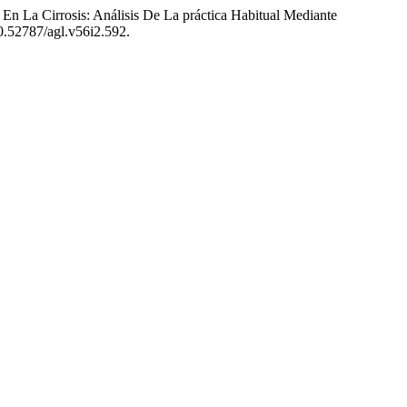
 La Cirrosis: Análisis De La práctica Habitual Mediante
10.52787/agl.v56i2.592.