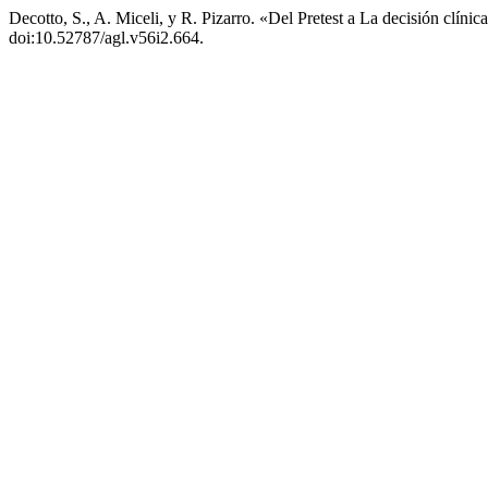
Decotto, S., A. Miceli, y R. Pizarro. «Del Pretest a La decisión clíni
doi:10.52787/agl.v56i2.664.