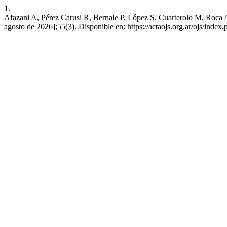
1.
Afazani A, Pérez Carusi R, Bernale P, López S, Cuarterolo M, Roca A
agosto de 2026];55(3). Disponible en: https://actaojs.org.ar/ojs/index.