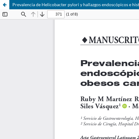
Prevalencia de Helicobacter pylori y hallazgos endoscópicos e his