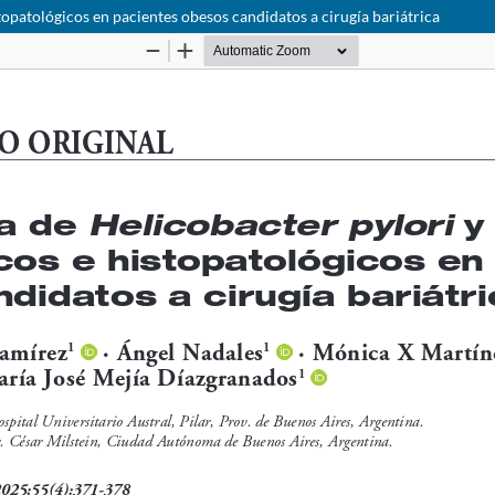
topatológicos en pacientes obesos candidatos a cirugía bariátrica