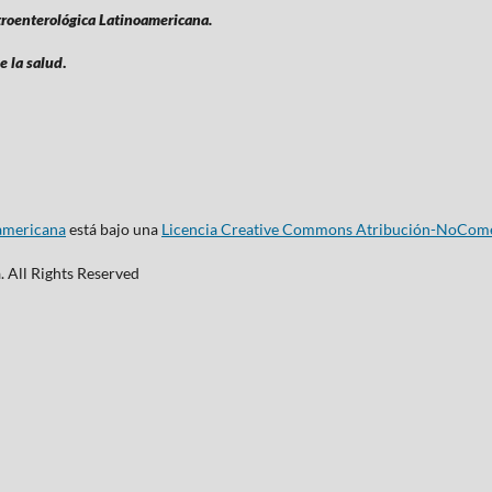
troenterológica Latinoamericana.
e la salud
.
oamericana
está bajo una
Licencia Creative Commons Atribución-NoComer
 All Rights Reserved