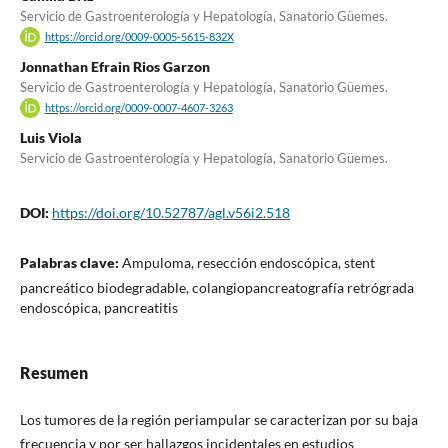
Servicio de Gastroenterología y Hepatología, Sanatorio Güemes.
https://orcid.org/0009-0005-5615-832X
Jonnathan Efrain Rios Garzon
Servicio de Gastroenterología y Hepatología, Sanatorio Güemes.
https://orcid.org/0009-0007-4607-3263
Luis Viola
Servicio de Gastroenterología y Hepatología, Sanatorio Güemes.
DOI:
https://doi.org/10.52787/agl.v56i2.518
Palabras clave:
Ampuloma, resección endoscópica, stent
pancreático biodegradable, colangiopancreatografía retrógrada
endoscópica, pancreatitis
Resumen
Los tumores de la región periampular se caracterizan por su baja
frecuencia y por ser hallazgos incidentales en estudios