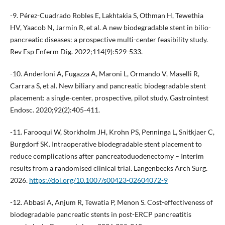
-9. Pérez-Cuadrado Robles E, Lakhtakia S, Othman H, Tewethia
HV, Yaacob N, Jarmin R, et al. A new biodegradable stent in bilio-
pancreatic diseases: a prospective multi-center feasibility study.
Rev Esp Enferm Dig. 2022;114(9):529-533.
-10. Anderloni A, Fugazza A, Maroni L, Ormando V, Maselli R,
Carrara S, et al. New biliary and pancreatic biodegradable stent
placement: a single-center, prospective, pilot study. Gastrointest
Endosc. 2020;92(2):405-411.
-11. Farooqui W, Storkholm JH, Krohn PS, Penninga L, Snitkjaer C,
Burgdorf SK. Intraoperative biodegradable stent placement to
reduce complications after pancreatoduodenectomy – Interim
results from a randomised clinical trial. Langenbecks Arch Surg.
2026.
https://doi.org/10.1007/s00423-02604072-9
-12. Abbasi A, Anjum R, Tewatia P, Menon S. Cost-effectiveness of
biodegradable pancreatic stents in post-ERCP pancreatitis