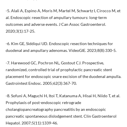
-5. Alali A, Espino A, Moris M, Martel M, Schwartz I, Cirocco M, et
al. Endoscopic resection of ampullary tumours: long-term
outcomes and adverse events. J Can Assoc Gastroenterol.
2020;3(1):17-25.
-6. Kim GE, Siddiqui UD. Endoscopic resection techniques for
duodenal and ampullary adenomas. VideoGIE. 2023;8(8):330-5.
-7. Harewood GC, Pochron NL, Gostout CJ. Prospective,
randomized, controlled trial of prophylactic pancreatic stent
placement for endoscopic snare excision of the duodenal ampulla.
Gastrointest Endosc. 2005;62(3):367-70.
-8. Sofuni A, Maguchi H, Itoi T, Katanuma A, Hisai H, Niido T, et al.
Prophylaxis of post-endoscopic retrograde
cholangiopancreatography pancreatitis by an endoscopic
pancreatic spontaneous dislodgement stent. Clin Gastroenterol
Hepatol. 2007;5(11):1339-46.