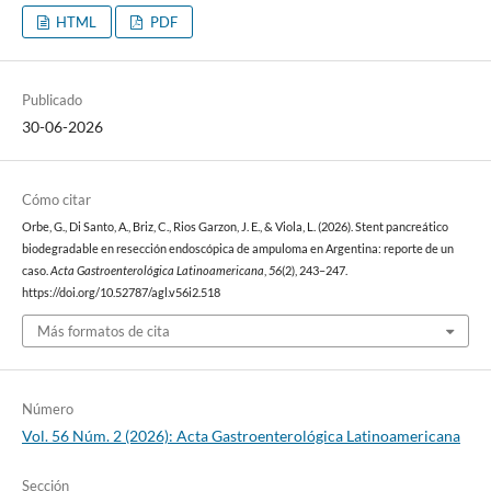
HTML
PDF
Publicado
30-06-2026
Cómo citar
Orbe, G., Di Santo, A., Briz, C., Rios Garzon, J. E., & Viola, L. (2026). Stent pancreático
biodegradable en resección endoscópica de ampuloma en Argentina: reporte de un
caso.
Acta Gastroenterológica Latinoamericana
,
56
(2), 243–247.
https://doi.org/10.52787/agl.v56i2.518
Más formatos de cita
Número
Vol. 56 Núm. 2 (2026): Acta Gastroenterológica Latinoamericana
Sección