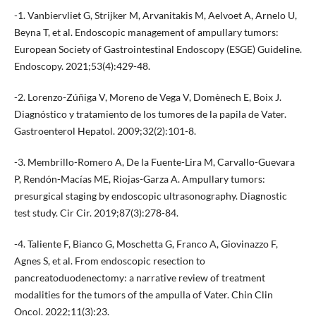
-1. Vanbiervliet G, Strijker M, Arvanitakis M, Aelvoet A, Arnelo U,
Beyna T, et al. Endoscopic management of ampullary tumors:
European Society of Gastrointestinal Endoscopy (ESGE) Guideline.
Endoscopy. 2021;53(4):429-48.
-2. Lorenzo-Zúñiga V, Moreno de Vega V, Domènech E, Boix J.
Diagnóstico y tratamiento de los tumores de la papila de Vater.
Gastroenterol Hepatol. 2009;32(2):101-8.
-3. Membrillo-Romero A, De la Fuente-Lira M, Carvallo-Guevara
P, Rendón-Macías ME, Riojas-Garza A. Ampullary tumors:
presurgical staging by endoscopic ultrasonography. Diagnostic
test study. Cir Cir. 2019;87(3):278-84.
-4. Taliente F, Bianco G, Moschetta G, Franco A, Giovinazzo F,
Agnes S, et al. From endoscopic resection to
pancreatoduodenectomy: a narrative review of treatment
modalities for the tumors of the ampulla of Vater. Chin Clin
Oncol. 2022;11(3):23.