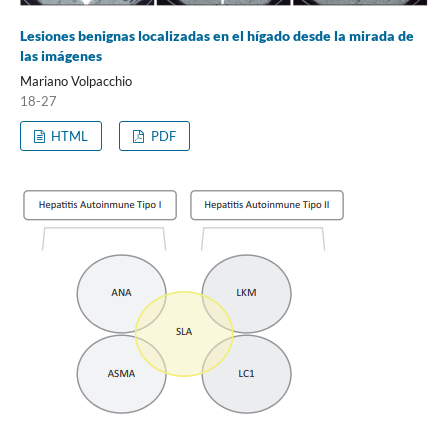
Lesiones benignas localizadas en el hígado desde la mirada de
las imágenes
Mariano Volpacchio
18-27
HTML
PDF